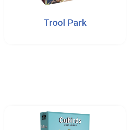
2
Trool Park
10
Ankama