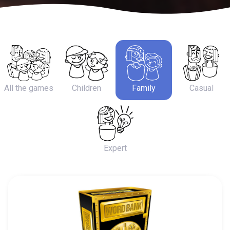
All the games
Children
Family
Casual
Expert