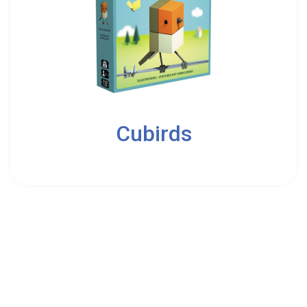
2
Cubirds
8
Catch Up Games