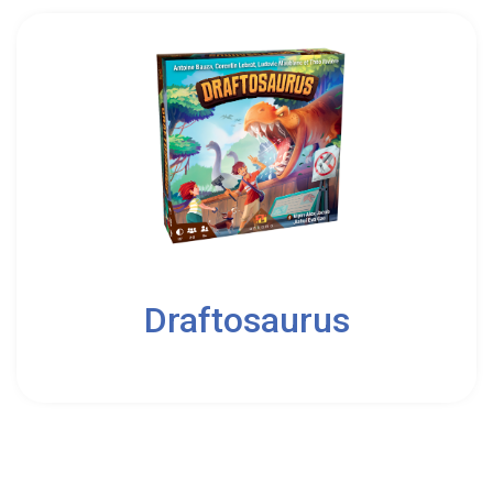
2
5
Draftosaurus
8