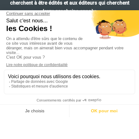
cherchent à être édités et aux
éditeurs
qui cherchent
leurs
prochains succès
Navigation
Ce site utilise des cookies pour les statistiques et pour
améliorer votre expérience. En cliquant sur Accepter, vous
Accueil
consentez à notre utilisation des cookies. En savoir plus dans
Nos jeux
notre
politique de confidentialité
.
Guide de style
Accepter
Contact
Refuser
Politique de confidentialité
Mentions légales