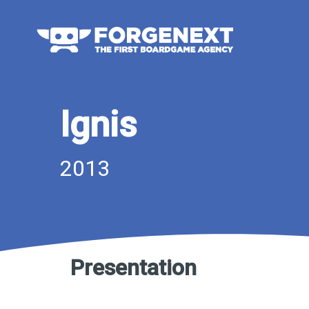
Skip
Skip
links
to
content
Ignis
2013
Presentation