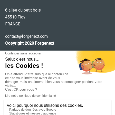
6 allée du petit bois
45510 Tigy
FRANCE
contact@forgenext.com
Copyright 2020 Forgenext
Première agence
dans le secteur du
jeu de
société
,
Forgenext
s’adresse aux
auteurs
qui
cherchent à être édités et aux
éditeurs
qui cherchent
leurs
prochains succès
Ce site utilise des cookies pour les statistiques et pour
améliorer votre expérience. En cliquant sur Accepter, vous
consentez à notre utilisation des cookies. En savoir plus dans
notre
politique de confidentialité
.
Navigation