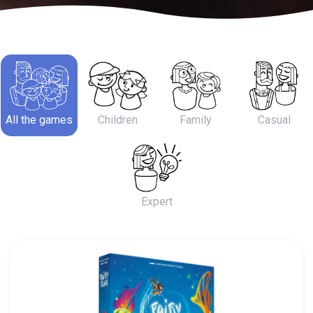
All the games
Children
Family
Casual
Expert