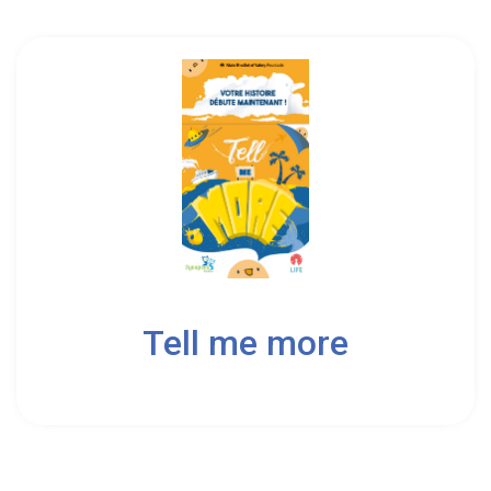
3
8
Tell me more
10