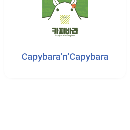
2
4
Capybara’n’Capybara
8