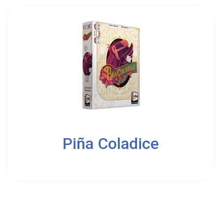
2
4
Piña Coladice
8