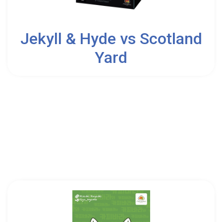
2
2
Jekyll & Hyde vs Scotland
Yard
10