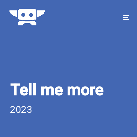
Skip
Skip
links
to
content
Tog
nav
Tell me more
2023