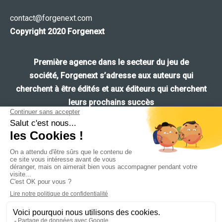
contact@forgenext.com
Copyright 2020 Forgenext
Première agence
dans le secteur du
jeu de
société
,
Forgenext
s’adresse aux
auteurs
qui
cherchent à être édités et aux
éditeurs
qui cherchent
leurs
prochains succès
Navigation
Ce site utilise des cookies pour les statistiques et pour
Accueil
améliorer votre expérience. En cliquant sur Accepter, vous
consentez à notre utilisation des cookies. En savoir plus dans
Nos jeux
notre
politique de confidentialité
.
Guide de style