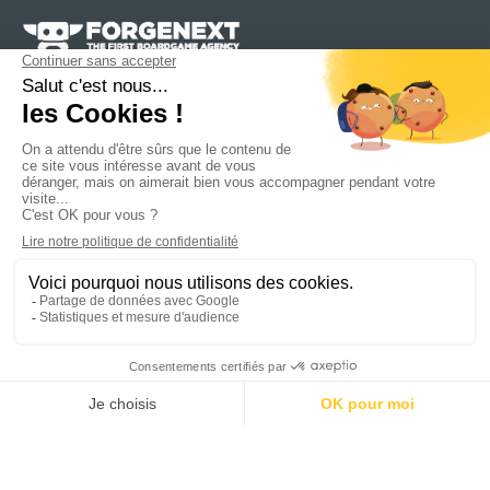
6 allée du petit bois
45510 Tigy
FRANCE
Ce site utilise des cookies pour les statistiques et pour
contact@forgenext.com
améliorer votre expérience. En cliquant sur Accepter, vous
Copyright 2020 Forgenext
consentez à notre utilisation des cookies. En savoir plus dans
notre
politique de confidentialité
.
Première agence
dans le secteur du
jeu de
Accepter
société
,
Forgenext
s’adresse aux
auteurs
qui
cherchent à être édités et aux
éditeurs
qui cherchent
Refuser
leurs
prochains succès