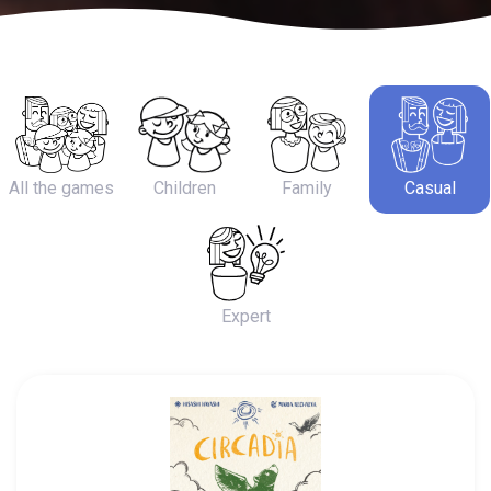
All the games
Children
Family
Casual
Expert