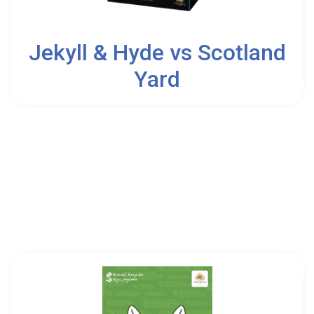
2
2
Jekyll & Hyde vs Scotland
Yard
10