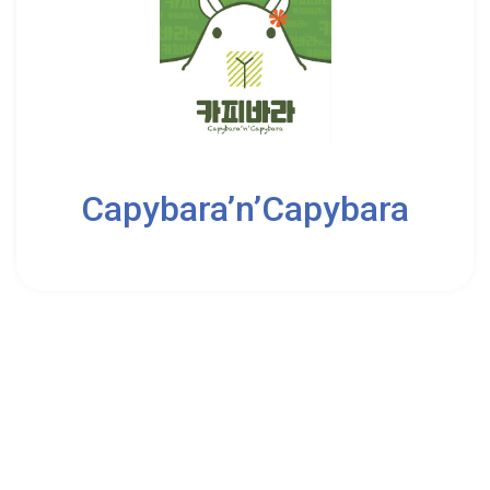
2
4
Capybara’n’Capybara
8