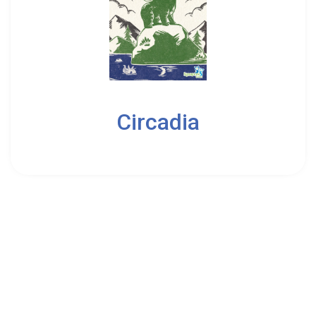
2
5
Circadia
8