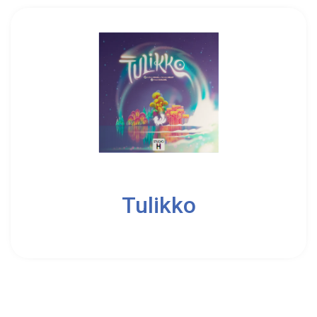
2
4
Tulikko
8